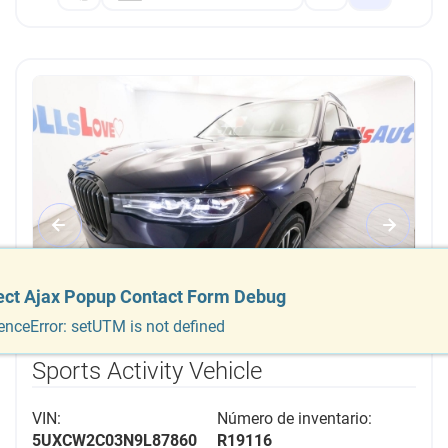
ect Ajax Popup Contact Form Debug
ect Ajax Popup Contact Form Debug
enceError: setUTM is not defined
enceError: setUTM is not defined
2022 BMW X7 xDrive40i AWD 4dr
Sports Activity Vehicle
VIN:
Número de inventario:
5UXCW2C03N9L87860
R19116