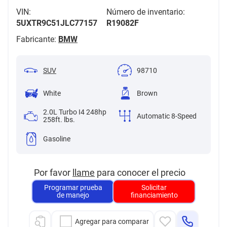
VIN:
Número de inventario:
5UXTR9C51JLC77157
R19082F
Fabricante:
BMW
SUV
98710
White
Brown
2.0L Turbo I4 248hp
Automatic 8-Speed
258ft. lbs.
Gasoline
Por favor
llame
para conocer el precio
Programar prueba
Solicitar
de manejo
financiamiento
Agregar para comparar