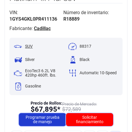
VIN:
Número de inventario:
1GYS4GKL0PR411136
R18889
Fabricante:
Cadillac
SUV
88317
Silver
Black
EcoTec3 6.2L V8
Automatic 10-Speed
420hp 460ft. lbs.
Gasoline
Precio de Rollos:
Precio de Mercado:
$
67,895*
$
72,589
Programar prueba
Solicitar
de manejo
financiamiento