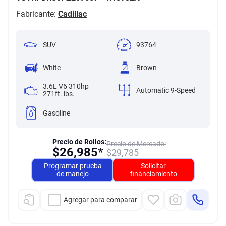
Fabricante:
Cadillac
SUV
93764
White
Brown
3.6L V6 310hp
Automatic 9-Speed
271ft. lbs.
Gasoline
Precio de Rollos:
Precio de Mercado:
$
26,985*
$
29,785
Programar prueba
Solicitar
de manejo
financiamiento
Agregar para comparar