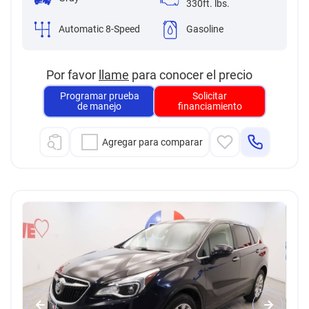
330ft. lbs.
Automatic 8-Speed
Gasoline
Por favor
llame
para conocer el precio
Programar prueba
Solicitar
de manejo
financiamiento
Agregar para comparar