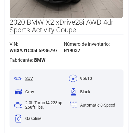
2020 BMW X2 xDrive28i AWD 4dr
Sports Activity Coupe
VIN:
Número de inventario:
WBXYJ1C05L5P36797
R19037
Fabricante:
BMW
SUV
95610
Gray
Black
2.0L Turbo I4 228hp
Automatic 8-Speed
258ft. lbs.
Gasoline