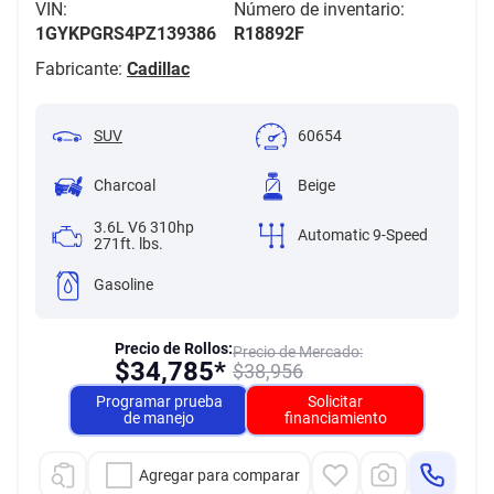
VIN:
Número de inventario:
1GYKPGRS4PZ139386
R18892F
Fabricante:
Cadillac
SUV
60654
Charcoal
Beige
3.6L V6 310hp
Automatic 9-Speed
271ft. lbs.
Gasoline
Precio de Rollos:
Precio de Mercado:
$
34,785*
$
38,956
Programar prueba
Solicitar
de manejo
financiamiento
Agregar para comparar