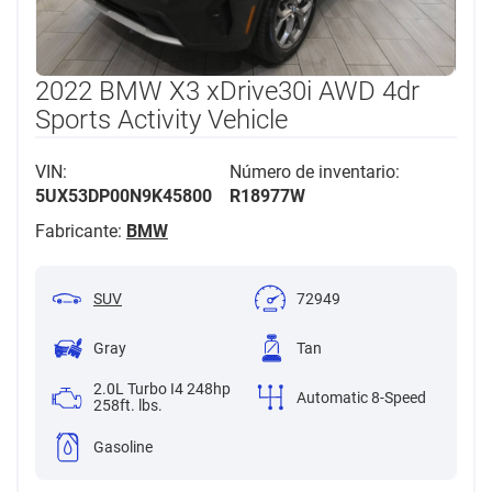
2022 BMW X3 xDrive30i AWD 4dr
Sports Activity Vehicle
VIN:
Número de inventario:
5UX53DP00N9K45800
R18977W
Fabricante:
BMW
SUV
72949
Gray
Tan
2.0L Turbo I4 248hp
Automatic 8-Speed
258ft. lbs.
Gasoline