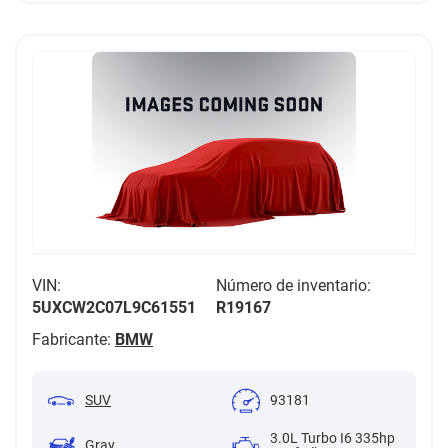
VIN:
Número de inventario:
5UXCW2C07L9C61551
R19167
Fabricante:
BMW
SUV
93181
3.0L Turbo I6 335hp
Gray