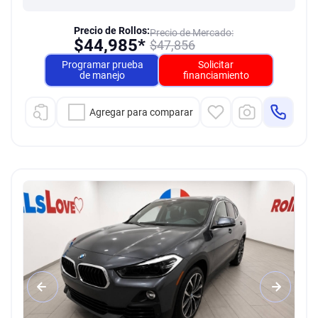
Precio de Rollos:
Precio de Mercado:
$
44,985*
$
47,856
Programar prueba
Solicitar
de manejo
financiamiento
Agregar para comparar