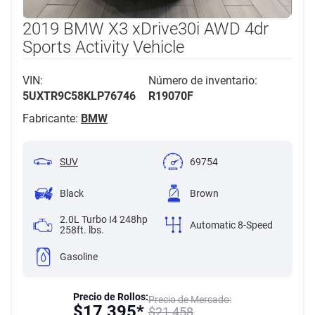
2019 BMW X3 xDrive30i AWD 4dr
Sports Activity Vehicle
VIN:
Número de inventario:
5UXTR9C58KLP76746
R19070F
Fabricante:
BMW
SUV
69754
Black
Brown
2.0L Turbo I4 248hp
Automatic 8-Speed
258ft. lbs.
Gasoline
Precio de Rollos:
Precio de Mercado:
$
17,395*
$
21,458