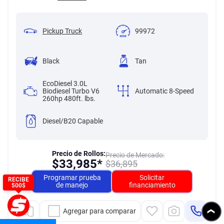
Pickup Truck
99972
Black
Tan
EcoDiesel 3.0L
Biodiesel Turbo V6
Automatic 8-Speed
260hp 480ft. lbs.
Diesel/B20 Capable
Precio de Rollos:
Precio de Mercado:
$
33,985*
$
36,895
Programar prueba
Solicitar
RECIBE
de manejo
financiamiento
500$
Agregar para comparar