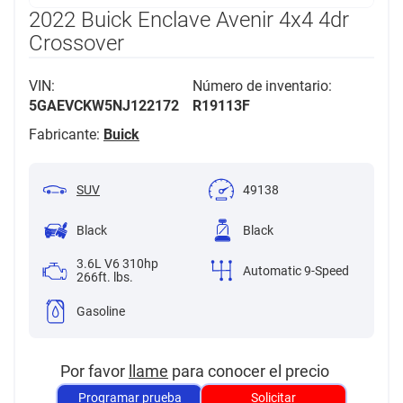
2022 Buick Enclave Avenir 4x4 4dr
Crossover
VIN:
Número de inventario:
5GAEVCKW5NJ122172
R19113F
Fabricante:
Buick
SUV
49138
Black
Black
3.6L V6 310hp
Automatic 9-Speed
266ft. lbs.
Gasoline
Por favor
llame
para conocer el precio
Programar prueba
Solicitar