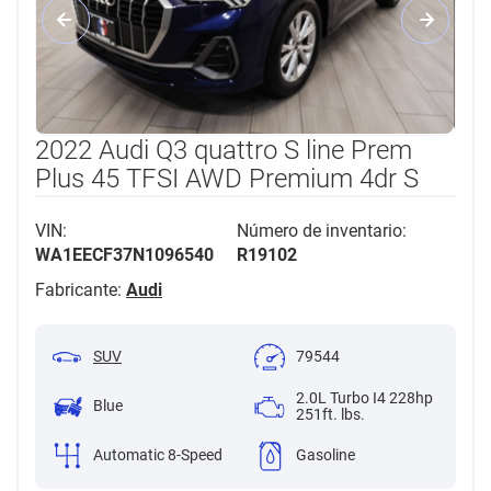
2022 Audi Q3 quattro S line Prem
Plus 45 TFSI AWD Premium 4dr S
VIN:
Número de inventario:
WA1EECF37N1096540
R19102
Fabricante:
Audi
SUV
79544
2.0L Turbo I4 228hp
Blue
251ft. lbs.
Automatic 8-Speed
Gasoline