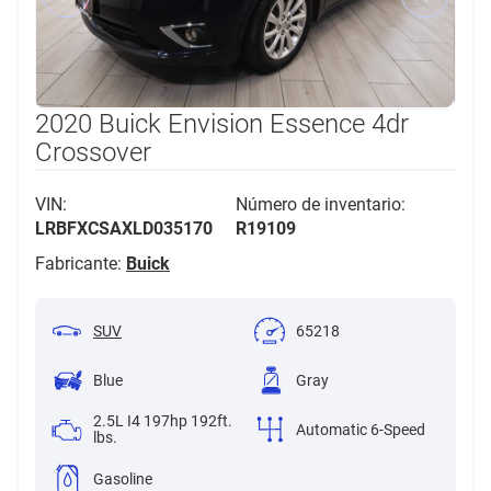
2020 Buick Envision Essence 4dr
Crossover
VIN:
Número de inventario:
LRBFXCSAXLD035170
R19109
Fabricante:
Buick
SUV
65218
Blue
Gray
2.5L I4 197hp 192ft.
Automatic 6-Speed
lbs.
Gasoline