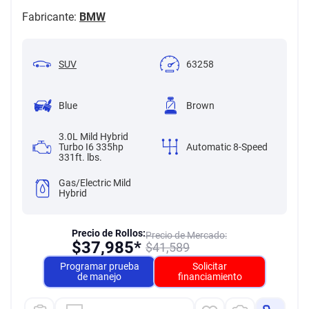
Fabricante:
BMW
SUV
63258
Blue
Brown
3.0L Mild Hybrid
Turbo I6 335hp
Automatic 8-Speed
331ft. lbs.
Gas/Electric Mild
Hybrid
Precio de Rollos:
Precio de Mercado:
$
37,985*
$
41,589
Programar prueba
Solicitar
de manejo
financiamiento