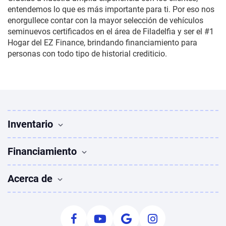
entendemos lo que es más importante para ti. Por eso nos
enorgullece contar con la mayor selección de vehículos
seminuevos certificados en el área de Filadelfia y ser el #1
Hogar del EZ Finance, brindando financiamiento para
personas con todo tipo de historial crediticio.
Inventario
Vehículos Usados
Financiamiento
Buscar vehículos
Sedanes en venta
Financiamiento
Acerca de
SUVs en venta
Solicitar financiamiento
Camionetas en venta
Autos usados con mal crédito
Quiénes somos
Coupes en venta
Calculadora de pagos
Déjanos una reseña