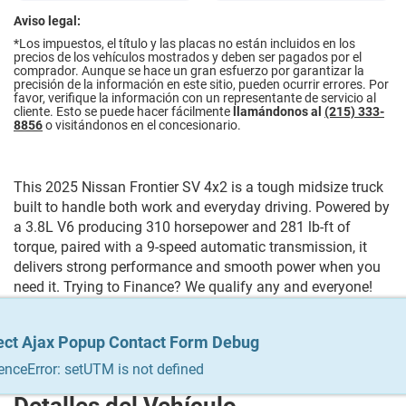
Aviso legal:
*
Los impuestos, el título y las placas no están incluidos en los
precios de los vehículos mostrados y deben ser pagados por el
comprador. Aunque se hace un gran esfuerzo por garantizar la
precisión de la información en este sitio, pueden ocurrir errores. Por
favor, verifique la información con un representante de servicio al
cliente. Esto se puede hacer fácilmente
llamándonos al
(215) 333-
8856
o visitándonos en el concesionario.
This 2025 Nissan Frontier SV 4x2 is a tough midsize truck
built to handle both work and everyday driving. Powered by
a 3.8L V6 producing 310 horsepower and 281 lb-ft of
torque, paired with a 9-speed automatic transmission, it
delivers strong performance and smooth power when you
need it. Trying to Finance? We qualify any and everyone!
Build your credit, get the car you always wanted, trade in
your vehicle. We do it all & we make it easy. For more info
ect Ajax Popup Contact Form Debug
ect Ajax Popup Contact Form Debug
Give us a call at 215-333-8856
enceError: setUTM is not defined
enceError: setUTM is not defined