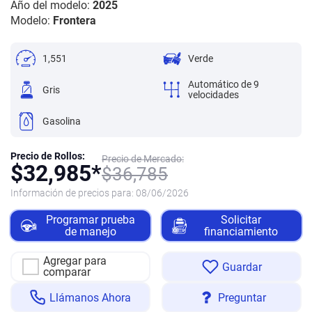
Año del modelo:
2025
Modelo:
Frontera
1,551
Verde
Automático de 9
Gris
velocidades
Gasolina
Precio de Rollos:
Precio de Mercado:
$
32,985*
$
36,785
Información de precios para:
08/06/2026
Programar prueba
Solicitar
de manejo
financiamiento
Agregar para
Guardar
comparar
Llámanos Ahora
Preguntar