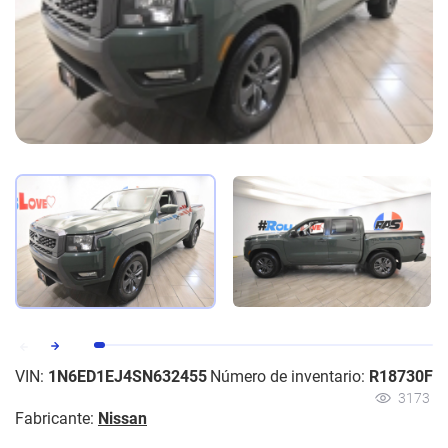
VIN:
1N6ED1EJ4SN632455
Número de inventario:
R18730F
3173
Fabricante:
Nissan