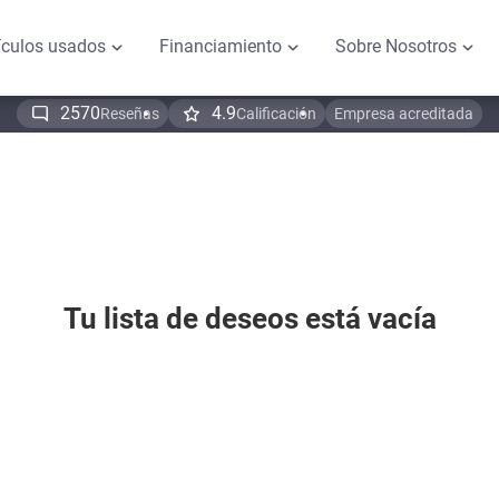
ículos usados
Financiamiento
Sobre Nosotros
2570
4.9
Reseñas
Calificación
Empresa acreditada
Tu lista de deseos está vacía
Volver a la tienda