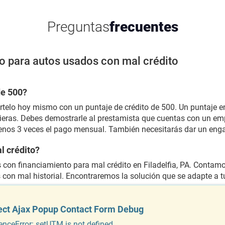
Preguntas
frecuentes
o para autos usados con mal crédito
de 500?
ártelo hoy mismo con un puntaje de crédito de 500. Un puntaje en
ieras. Debes demostrarle al prestamista que cuentas con un emp
menos 3 veces el pago mensual. También necesitarás dar un eng
l crédito?
 con financiamiento para mal crédito en Filadelfia, PA. Contam
s con mal historial. Encontraremos la solución que se adapte a 
orrible?
ect Ajax Popup Contact Form Debug
s condiciones. Ofrece un enganche del 40-45% y seguro lograre
enceError: setUTM is not defined