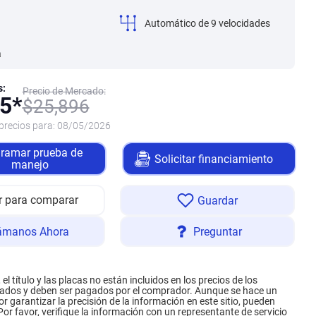
Automático de 9 velocidades
a
s:
Precio de Mercado:
5*
$
25,896
precios para:
08/05/2026
ramar prueba de
Solicitar financiamiento
manejo
r para comparar
Guardar
ámanos Ahora
Preguntar
el título y las placas no están incluidos en los precios de los
ados y deben ser pagados por el comprador. Aunque se hace un
r garantizar la precisión de la información en este sitio, pueden
 Por favor, verifique la información con un representante de servicio