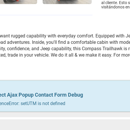
al cliente. Esto
visitándonos en 
 want rugged capability with everyday comfort. Equipped with J
-road adventures. Inside, you'll find a comfortable cabin with m
lity, confidence, and Jeep capability, this Compass Trailhawk is
ed, trade in your vehicle. We do it all & we make it easy. For mo
ect Ajax Popup Contact Form Debug
ect Ajax Popup Contact Form Debug
enceError: setUTM is not defined
enceError: setUTM is not defined