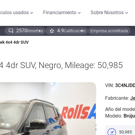
ículos usados
Financiamiento
Sobre Nosotros
2570
4.9
Reseñas
Calificación
Empresa acreditada
wk 4x4 4dr SUV
 4dr SUV, Negro, Mileage: 50,985
VIN:
3C4NJD
Fabricante:
J
Año del model
Modelo:
Brúju
50,985