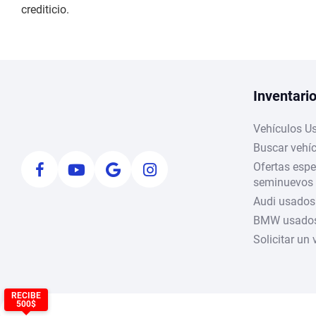
crediticio.
Inventari
Vehículos U
Buscar vehí
Ofertas espe
seminuevos
Audi usados
BMW usados
Solicitar un 
RECIBE
500$