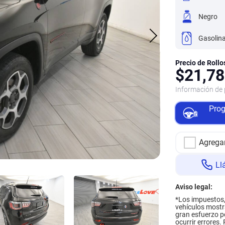
Negro
Gasolin
Precio de Rollo
$
21,78
Información de 
Prog
Agrega
Ll
Aviso legal:
*
Los impuestos, 
vehículos mostr
gran esfuerzo po
ocurrir errores.