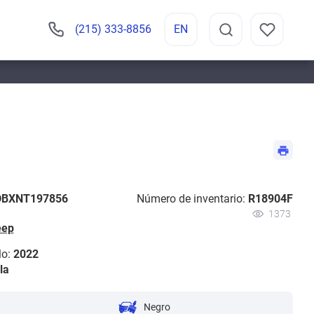
(215) 333-8856
EN
DBXNT197856
Número de inventario:
R18904F
1373
eep
o:
2022
la
Negro