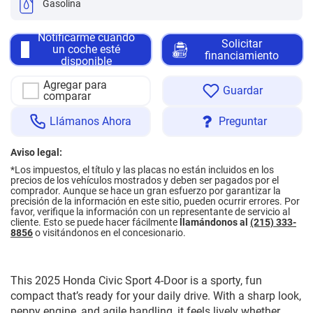
Gasolina
Notificarme cuando
Solicitar
un coche esté
financiamiento
disponible
Agregar para
Guardar
comparar
Llámanos Ahora
Preguntar
Aviso legal:
*
Los impuestos, el título y las placas no están incluidos en los
precios de los vehículos mostrados y deben ser pagados por el
comprador. Aunque se hace un gran esfuerzo por garantizar la
precisión de la información en este sitio, pueden ocurrir errores. Por
favor, verifique la información con un representante de servicio al
cliente. Esto se puede hacer fácilmente
llamándonos al
(215) 333-
8856
o visitándonos en el concesionario.
This 2025 Honda Civic Sport 4-Door is a sporty, fun
compact that’s ready for your daily drive. With a sharp look,
peppy engine, and agile handling, it feels lively whether