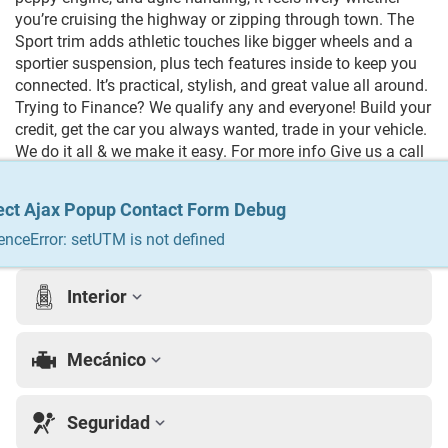
you’re cruising the highway or zipping through town. The
Sport trim adds athletic touches like bigger wheels and a
sportier suspension, plus tech features inside to keep you
connected. It’s practical, stylish, and great value all around.
Trying to Finance? We qualify any and everyone! Build your
credit, get the car you always wanted, trade in your vehicle.
We do it all & we make it easy. For more info Give us a call
at 215-333-8856
ect Ajax Popup Contact Form Debug
ect Ajax Popup Contact Form Debug
Detalles del Vehículo
enceError: setUTM is not defined
enceError: setUTM is not defined
Interior
Mecánico
Seguridad