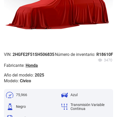
VIN:
2HGFE2F51SH506835
Número de inventario:
R18610F
3470
Fabricante:
Honda
Año del modelo:
2025
Modelo:
Cívico
75,966
Azul
Transmisión Variable
Negro
Continua