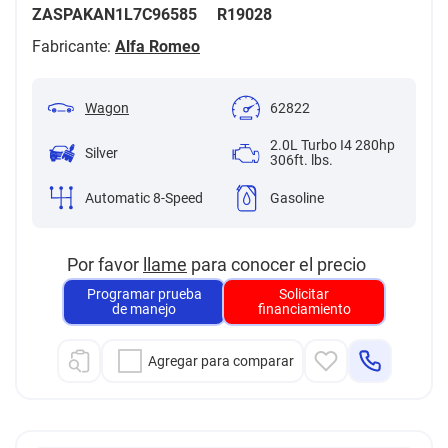
ZASPAKAN1L7C96585
R19028
Fabricante:
Alfa Romeo
Wagon
62822
2.0L Turbo I4 280hp
Silver
306ft. lbs.
Automatic 8-Speed
Gasoline
Por favor
llame
para conocer el precio
Programar prueba
Solicitar
de manejo
financiamiento
Agregar para comparar