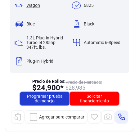
Wagon
6825
Blue
Black
1.3L Plug-in Hybrid
Turbo I4 285hp
Automatic 6-Speed
347ft. lbs.
Plug-in Hybrid
Precio de Rollos:
Precio de Mercado:
$
24,900*
$
28,985
Programar prueba
Solicitar
de manejo
financiamiento
Agregar para comparar