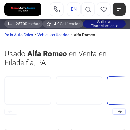
EN
Solicitar
2570
Reseñas
4.9
Calificación
Financiamiento
Alfa Romeo
Rolls Auto Sales
Vehículos Usados
Usado
Alfa Romeo
en Venta en
Filadelfia, PA