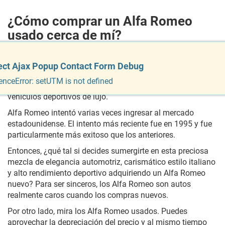
¿Cómo comprar un Alfa Romeo
usado cerca de mí?
El fabricante de autos Alfa Romeo (también conocido
como Alfa Romeo Automobiles S.p.A.) fue fundado en
ect Ajax Popup Contact Form Debug
ect Ajax Popup Contact Form Debug
1906 en Milán, Italia. Tiene una larga y gloriosa historia
enceError: setUTM is not defined
enceError: setUTM is not defined
como fabricante principalmente de autos de carrera y
vehículos deportivos de lujo.
Alfa Romeo intentó varias veces ingresar al mercado
estadounidense. El intento más reciente fue en 1995 y fue
particularmente más exitoso que los anteriores.
Entonces, ¿qué tal si decides sumergirte en esta preciosa
mezcla de elegancia automotriz, carismático estilo italiano
y alto rendimiento deportivo adquiriendo un Alfa Romeo
nuevo? Para ser sinceros, los Alfa Romeo son autos
realmente caros cuando los compras nuevos.
Por otro lado, mira los Alfa Romeo usados. Puedes
aprovechar la depreciación del precio y al mismo tiempo