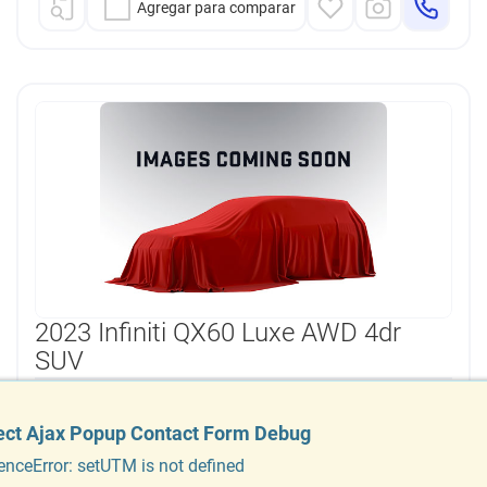
Agregar para comparar
2023 Infiniti QX60 Luxe AWD 4dr
SUV
VIN:
Número de inventario:
ect Ajax Popup Contact Form Debug
ect Ajax Popup Contact Form Debug
5N1DL1FS8PC371550
R19124F
enceError: setUTM is not defined
enceError: setUTM is not defined
Fabricante:
INFINITI