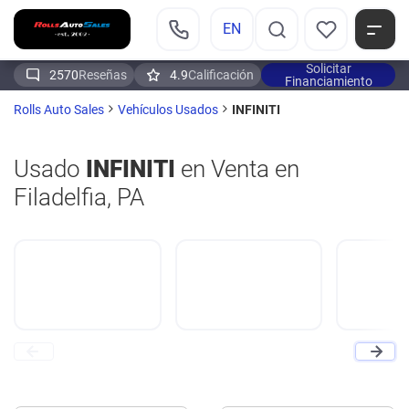
EN
Solicitar
2570
Reseñas
4.9
Calificación
Financiamiento
INFINITI
Rolls Auto Sales
Vehículos Usados
Usado
INFINITI
en Venta en
Filadelfia, PA