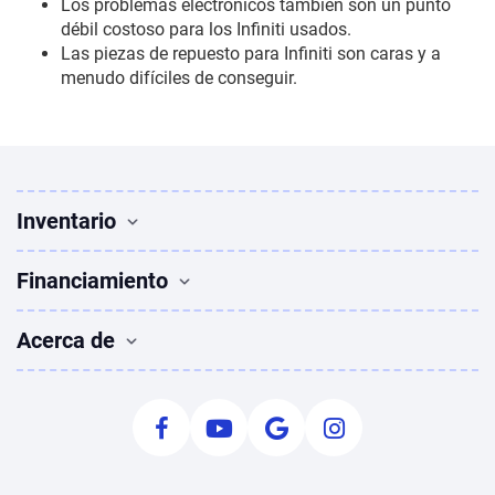
Los problemas electrónicos también son un punto
débil costoso para los Infiniti usados.
Las piezas de repuesto para Infiniti son caras y a
menudo difíciles de conseguir.
Inventario
Vehículos Usados
Financiamiento
Buscar vehículos
Sedanes en venta
Financiamiento
Acerca de
SUVs en venta
Solicitar financiamiento
Camionetas en venta
Autos usados con mal crédito
Quiénes somos
Coupes en venta
Calculadora de pagos
Déjanos una reseña
Ofertas especiales en vehículos seminuevos
Consejos para comprar auto
Equipo
Audi usados en venta