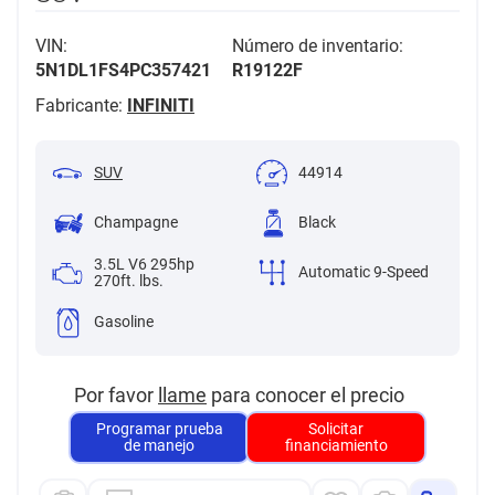
VIN:
Número de inventario:
5N1DL1FS4PC357421
R19122F
Fabricante:
INFINITI
SUV
44914
Champagne
Black
3.5L V6 295hp
Automatic 9-Speed
270ft. lbs.
Gasoline
Por favor
llame
para conocer el precio
Programar prueba
Solicitar
de manejo
financiamiento