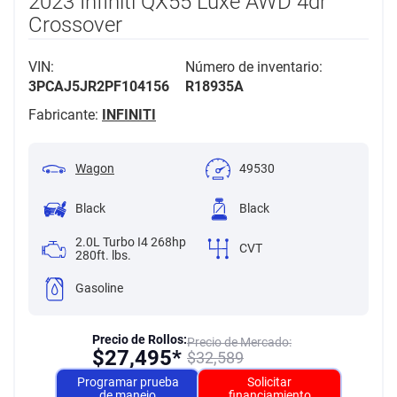
2023 Infiniti QX55 Luxe AWD 4dr
Crossover
VIN:
Número de inventario:
3PCAJ5JR2PF104156
R18935A
Fabricante:
INFINITI
Wagon
49530
Black
Black
2.0L Turbo I4 268hp
CVT
280ft. lbs.
Gasoline
Precio de Rollos:
Precio de Mercado:
$
27,495*
$
32,589
Programar prueba
Solicitar
de manejo
financiamiento