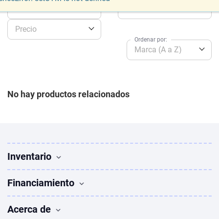
Año
Modelo
Precio
Ordenar por:
Marca (A a Z)
No hay productos relacionados
Inventario
Vehículos Usados
Financiamiento
Buscar vehículos
Sedanes en venta
Financiamiento
Acerca de