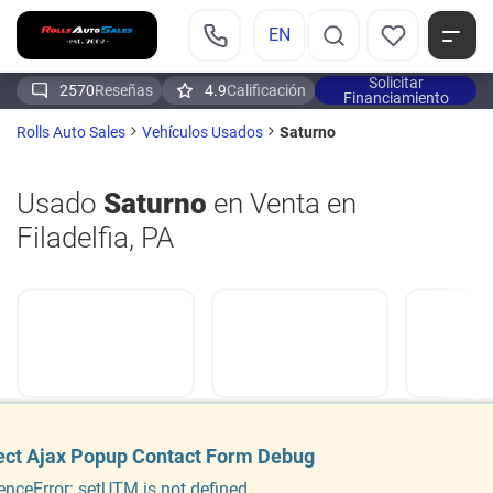
EN
Solicitar
2570
Reseñas
4.9
Calificación
Financiamiento
Saturno
Rolls Auto Sales
Vehículos Usados
Usado
Saturno
en Venta en
Filadelfia, PA
ect Ajax Popup Contact Form Debug
ect Ajax Popup Contact Form Debug
enceError: setUTM is not defined
enceError: setUTM is not defined