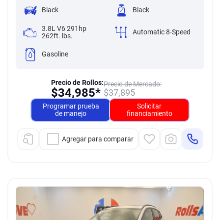
Black
Black
3.8L V6 291hp
Automatic 8-Speed
262ft. lbs.
Gasoline
Precio de Rollos:
Precio de Mercado:
$
34,985*
$
37,895
Programar prueba
Solicitar
de manejo
financiamiento
Agregar para comparar