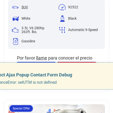
SUV
92522
White
Black
3.5L V6 280hp
Automatic 9-Speed
262ft. lbs.
Gasoline
Por favor
llame
para conocer el precio
Programar prueba
Solicitar
de manejo
financiamiento
ect Ajax Popup Contact Form Debug
ect Ajax Popup Contact Form Debug
enceError: setUTM is not defined
enceError: setUTM is not defined
Agregar para comparar
Special Offer