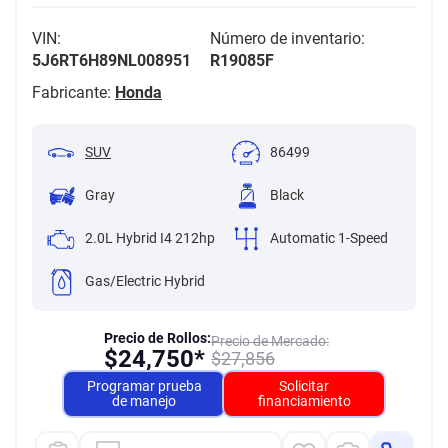
VIN:
Número de inventario:
5J6RT6H89NL008951
R19085F
Fabricante:
Honda
SUV
86499
Gray
Black
2.0L Hybrid I4 212hp
Automatic 1-Speed
Gas/Electric Hybrid
Precio de Rollos:
Precio de Mercado:
$
24,750*
$
27,856
Programar prueba
Solicitar
de manejo
financiamiento