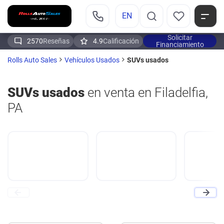
EN
Solicitar
2570
Reseñas
4.9
Calificación
Financiamiento
SUVs usados
Rolls Auto Sales
Vehículos Usados
SUVs usados
en venta en Filadelfia,
PA