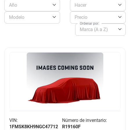
Año
Hacer
Modelo
Precio
Ordenar por:
Marca (A a Z)
VIN:
Número de inventario:
1FMSK8KH9NGC47712
R19160F