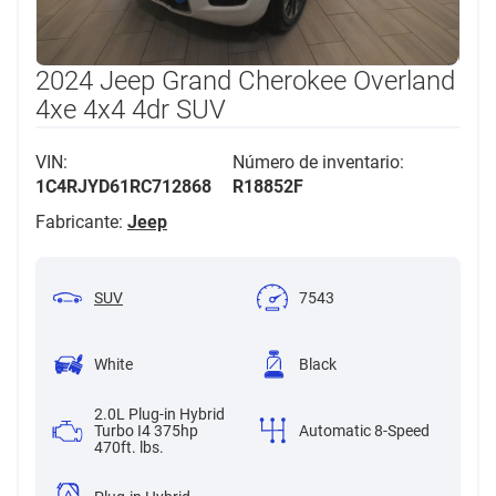
2024 Jeep Grand Cherokee Overland
4xe 4x4 4dr SUV
VIN:
Número de inventario:
1C4RJYD61RC712868
R18852F
Fabricante:
Jeep
SUV
7543
White
Black
2.0L Plug-in Hybrid
Turbo I4 375hp
Automatic 8-Speed
470ft. lbs.