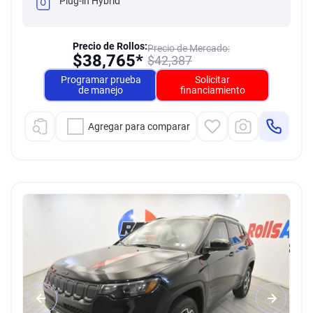
Plug-in Hybrid
Precio de Rollos:
Precio de Mercado:
$
38,765*
$
42,387
Programar prueba
Solicitar
de manejo
financiamiento
Agregar para comparar