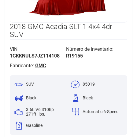
2018 GMC Acadia SLT 1 4x4 4dr
SUV
VIN:
Número de inventario:
1GKKNULS7JZ114108
R19155
Fabricante:
GMC
SUV
85019
Black
Black
3.6L V6 310hp
Automatic 6-Speed
271ft. lbs.
Gasoline