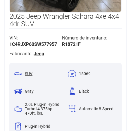
2025 Jeep Wrangler Sahara 4xe 4x4
4dr SUV
VIN:
Número de inventario:
1C4RJXP60SW577957
R18721F
Fabricante:
Jeep
SUV
15069
Gray
Black
2.0L Plug-in Hybrid
Turbo I4 375hp
Automatic 8-Speed
470ft. lbs.
Plug-in Hybrid