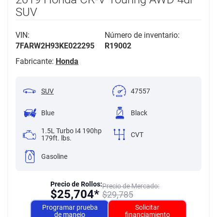
SUV
VIN:
Número de inventario:
7FARW2H93KE022295
R19002
Fabricante:
Honda
SUV
47557
Blue
Black
1.5L Turbo I4 190hp
CVT
179ft. lbs.
Gasoline
Precio de Rollos:
Precio de Mercado:
$
25,704*
$
29,785
Programar prueba
Solicitar
de manejo
financiamiento