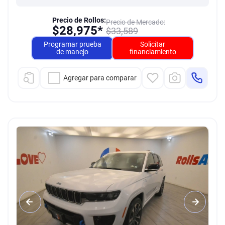
Precio de Rollos:
Precio de Mercado:
$
28,975*
$
33,589
Programar prueba
Solicitar
de manejo
financiamiento
Agregar para comparar