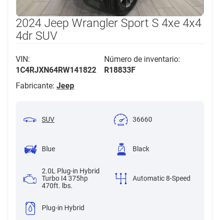
2024 Jeep Wrangler Sport S 4xe 4x4
4dr SUV
VIN:
Número de inventario:
1C4RJXN64RW141822
R18833F
Fabricante:
Jeep
SUV
36660
Blue
Black
2.0L Plug-in Hybrid
Turbo I4 375hp
Automatic 8-Speed
470ft. lbs.
Plug-in Hybrid