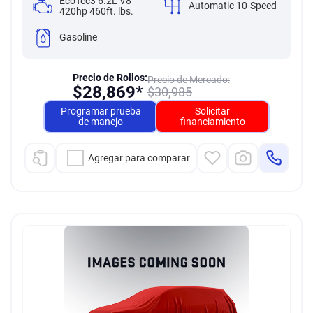
EcoTec3 6.2L V8
Automatic 10-Speed
420hp 460ft. lbs.
Gasoline
Precio de Rollos:
Precio de Mercado:
$
28,869*
$
30,985
Programar prueba
Solicitar
de manejo
financiamiento
Agregar para comparar