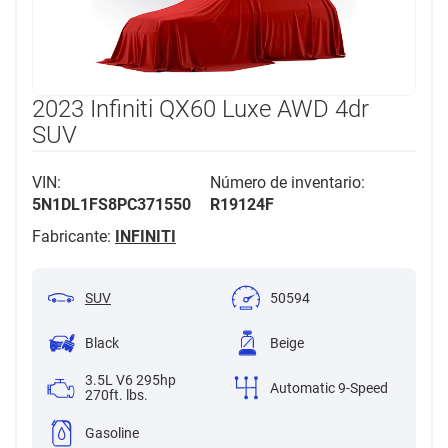
2023 Infiniti QX60 Luxe AWD 4dr
SUV
VIN:
Número de inventario:
5N1DL1FS8PC371550
R19124F
Fabricante:
INFINITI
SUV
50594
Black
Beige
3.5L V6 295hp
Automatic 9-Speed
270ft. lbs.
Gasoline