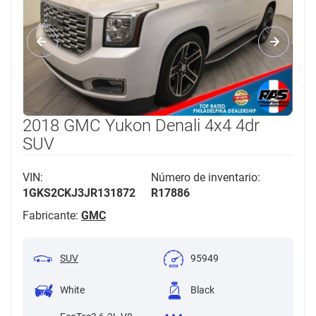
2018 GMC Yukon Denali 4x4 4dr
SUV
VIN:
Número de inventario:
1GKS2CKJ3JR131872
R17886
Fabricante:
GMC
SUV
95949
White
Black