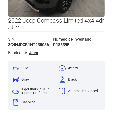
2022 Jeep Compass Limited 4x4 4dr
SUV
VIN:
Número de inventario:
3C4NJDCB1NT238036
R18839F
Fabricante:
Jeep
SUV
42779
Gray
Black
Tigershark 2.4L I4
Automatic 9-Speed
177hp 172ft. lbs.
Gasoline