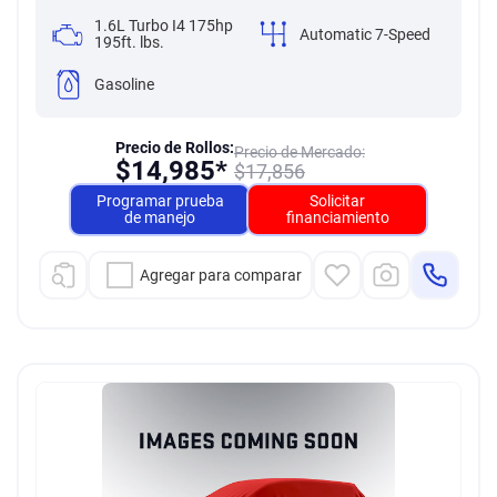
1.6L Turbo I4 175hp
Automatic 7-Speed
195ft. lbs.
Gasoline
Precio de Rollos:
Precio de Mercado:
$
14,985*
$
17,856
Programar prueba
Solicitar
de manejo
financiamiento
Agregar para comparar