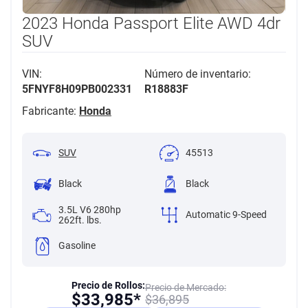
2023 Honda Passport Elite AWD 4dr
SUV
VIN:
Número de inventario:
5FNYF8H09PB002331
R18883F
Fabricante:
Honda
SUV
45513
Black
Black
3.5L V6 280hp
Automatic 9-Speed
262ft. lbs.
Gasoline
Precio de Rollos:
Precio de Mercado:
$
33,985*
$
36,895