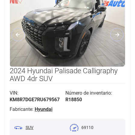
2024 Hyundai Palisade Calligraphy
AWD 4dr SUV
VIN:
Número de inventario:
KM8R7DGE7RU679567
R18850
Fabricante:
Hyundai
SUV
69110