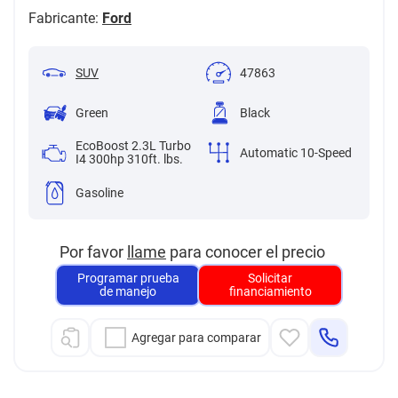
Fabricante:
Ford
SUV
47863
Green
Black
EcoBoost 2.3L Turbo
Automatic 10-Speed
I4 300hp 310ft. lbs.
Gasoline
Por favor
llame
para conocer el precio
Programar prueba
Solicitar
de manejo
financiamiento
Agregar para comparar