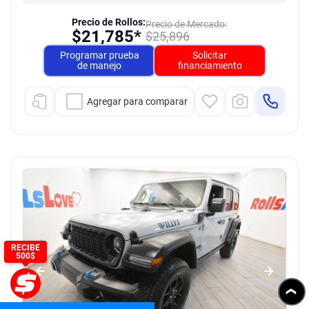
Precio de Rollos:
Precio de Mercado:
$
21,785*
$
25,896
Programar prueba
Solicitar
de manejo
financiamiento
Agregar para comparar
RECIBE
500$